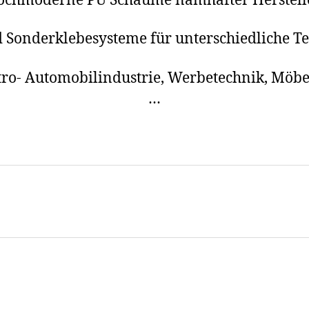
ochmoderne PU Schäume namhafter Herstell
und Sonderklebesysteme für unterschiedlich
ktro- Automobilindustrie, Werbetechnik, Mö
…
z